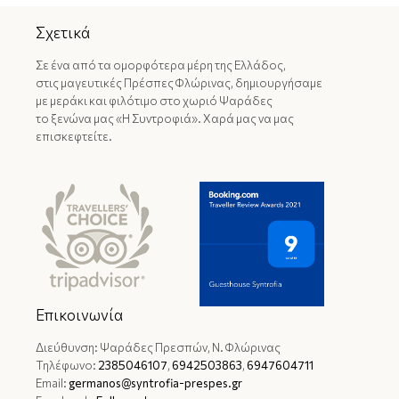
Σχετικά
Σε ένα από τα ομορφότερα μέρη της Ελλάδος,
στις μαγευτικές Πρέσπες Φλώρινας, δημιουργήσαμε
με μεράκι και φιλότιμο στο χωριό Ψαράδες
το ξενώνα μας «Η Συντροφιά». Χαρά μας να μας
επισκεφτείτε.
Επικοινωνία
Διεύθυνση: Ψαράδες Πρεσπών, Ν. Φλώρινας
Τηλέφωνο:
2385046107
,
6942503863
,
6947604711
Email:
germanos@syntrofia-prespes.gr