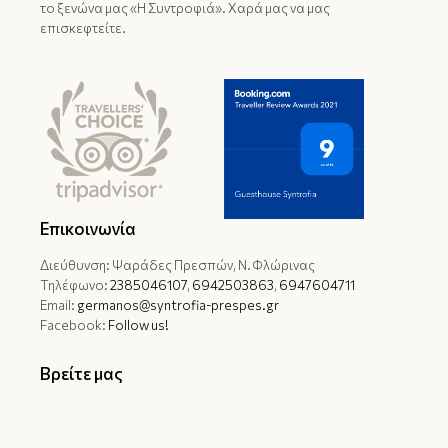
το ξενώνα μας «Η Συντροφιά». Χαρά μας να μας
επισκεφτείτε.
Επικοινωνία
Διεύθυνση: Ψαράδες Πρεσπών, Ν. Φλώρινας
Τηλέφωνο:
2385046107
,
6942503863
,
6947604711
Email:
germanos@syntrofia-prespes.gr
Facebook:
Follow us!
Βρείτε μας