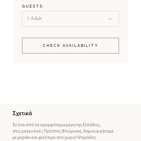
GUESTS:
CHECK AVAILABILITY
Σχετικά
Σε ένα από τα ομορφότερα μέρη της Ελλάδος,
στις μαγευτικές Πρέσπες Φλώρινας, δημιουργήσαμε
με μεράκι και φιλότιμο στο χωριό Ψαράδες