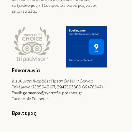
το ξενώνα μας «Η Συντροφιά». Χαρά μας να μας
επισκεφτείτε.
Επικοινωνία
Διεύθυνση: Ψαράδες Πρεσπών, Ν. Φλώρινας
Τηλέφωνο:
2385046107
,
6942503863
,
6947604711
Email:
germanos@syntrofia-prespes.gr
Facebook:
Follow us!
Βρείτε μας