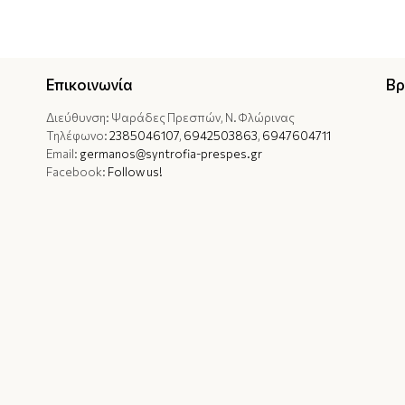
Επικοινωνία
Βρ
Διεύθυνση: Ψαράδες Πρεσπών, Ν. Φλώρινας
Τηλέφωνο:
2385046107
,
6942503863
,
6947604711
Email:
germanos@syntrofia-prespes.gr
Facebook:
Follow us!