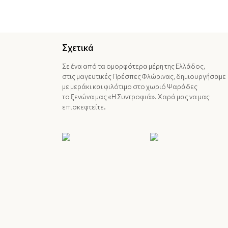
Σχετικά
Σε ένα από τα ομορφότερα μέρη της Ελλάδος,
στις μαγευτικές Πρέσπες Φλώρινας, δημιουργήσαμε
με μεράκι και φιλότιμο στο χωριό Ψαράδες
το ξενώνα μας «Η Συντροφιά». Χαρά μας να μας
επισκεφτείτε.