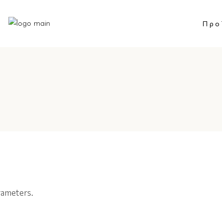
Προ
rameters.