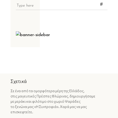
Σχετικά
Σε ένα από τα ομορφότερα μέρη της Ελλάδος,
στις μαγευτικές Πρέσπες Φλώρινας, δημιουργήσαμε
με μεράκι και φιλότιμο στο χωριό Ψαράδες
το ξενώνα μας «Η Συντροφιά». Χαρά μας να μας
επισκεφτείτε.