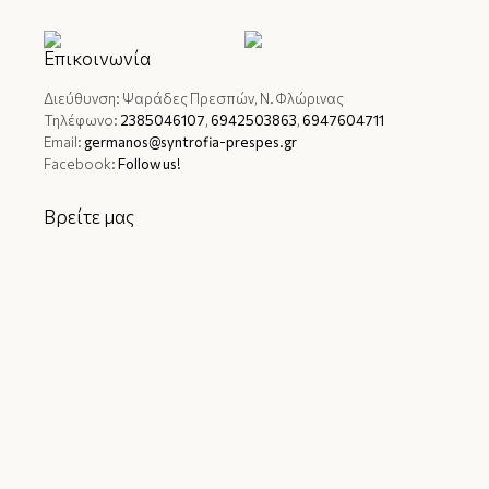
Επικοινωνία
Διεύθυνση: Ψαράδες Πρεσπών, Ν. Φλώρινας
Τηλέφωνο:
2385046107
,
6942503863
,
6947604711
Email:
germanos@syntrofia-prespes.gr
Facebook:
Follow us!
Βρείτε μας